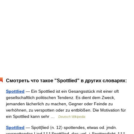
Смотреть что такое "Spottlied" в других словарях:
Spottlied
— Ein Spottlied ist ein Gesangsstück mit einer oft
gesellschaftlich politischen Tendenz. Es dient dem Zweck,
jemanden lächerlich zu machen, Gegner oder Feinde zu
verhöhnen, zu verspotten oder zu entblößen. Die Motivation für
ein Spottlied kann sehr …
Deutsch Wikipedia
Spottlied
— Spọtt|lied 〈n. 12〉 spottendes, etwas od. jmdn.
verspottendes Lied * * * Spọtt|lied, das: vgl. ↑ Spottgedicht. * * *