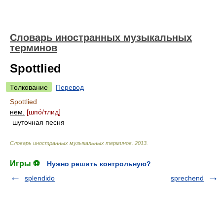
Словарь иностранных музыкальных
терминов
Spottlied
Толкование
Перевод
Spottlied
нем.
[шп
о́/
тлид]
шуточная песня
Словарь иностранных музыкальных терминов
.
2013
.
Игры ⚽
Нужно решить контрольную?
splendido
sprechend