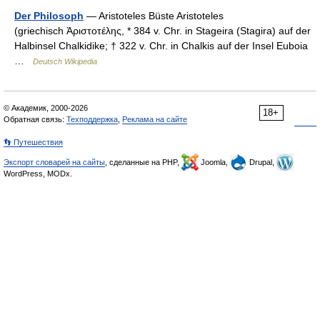
Der Philosoph
— Aristoteles Büste Aristoteles
(griechisch Ἀριστoτέλης, * 384 v. Chr. in Stageira (Stagira) auf der
Halbinsel Chalkidike; † 322 v. Chr. in Chalkis auf der Insel Euboia
…
Deutsch Wikipedia
© Академик, 2000-2026
18+
Обратная связь:
Техподдержка
,
Реклама на сайте
👣 Путешествия
Экспорт словарей на сайты
, сделанные на PHP,
Joomla,
Drupal,
WordPress, MODx.