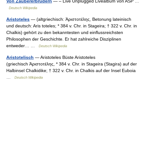
Von Zaubererbrüdern
— – Live Unplugged Livealbum von ASP …
Deutsch Wikipedia
Aristoteles
— (altgriechisch: Ἀριστοτέλης, Betonung lateinisch
und deutsch: Aris toteles; * 384 v. Chr. in Stageira; † 322 v. Chr. in
Chalkis) gehört zu den bekanntesten und einflussreichsten
Philosophen der Geschichte. Er hat zahlreiche Disziplinen
entweder… …
Deutsch Wikipedia
Aristotelisch
— Aristoteles Büste Aristoteles
(griechisch Ἀριστoτέλης, * 384 v. Chr. in Stageira (Stagira) auf der
Halbinsel Chalkidike; † 322 v. Chr. in Chalkis auf der Insel Euboia
…
Deutsch Wikipedia